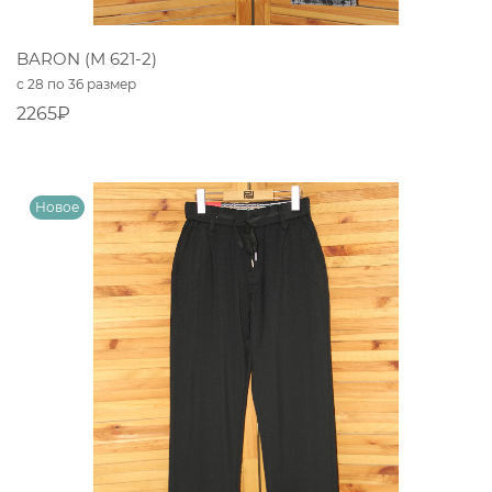
BARON (M 621-2)
с 28 по 36 размер
2265₽