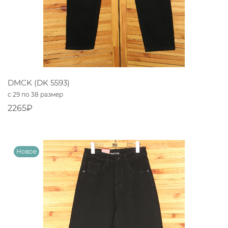
DMCK (DK 5593)
с 29 по 38 размер
2265₽