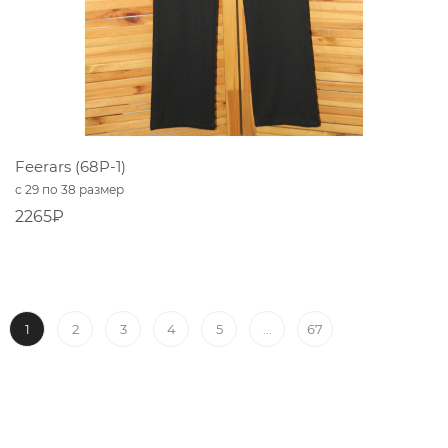
Feerars (68P-1)
с 29 по 38 размер
2265₽
1
...
2
3
4
5
67