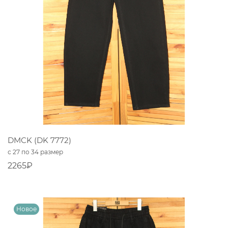
DMCK (DK 7772)
с 27 по 34 размер
2265₽