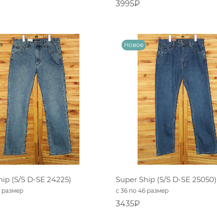
3995₽
hip (S/S D-SE 24225)
Super Ship (S/S D-SE 25050)
6 размер
с 36 по 46 размер
3435₽