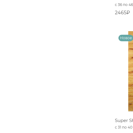
с 36 по 4
2465₽
Super Sh
с 31 по 4