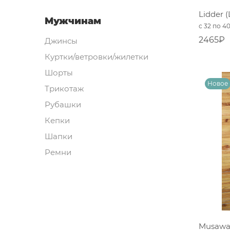
Lidder 
Мужчинам
с 32 по 4
2465₽
Джинсы
Куртки/ветровки/жилетки
Шорты
Трикотаж
Рубашки
Кепки
Шапки
Ремни
Musawa 