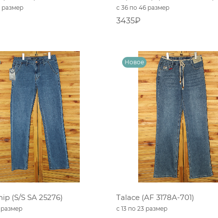
6 размер
с 36 по 46 размер
3435₽
ip (S/S SA 25276)
Talace (AF 3178A-701)
0 размер
с 13 по 23 размер