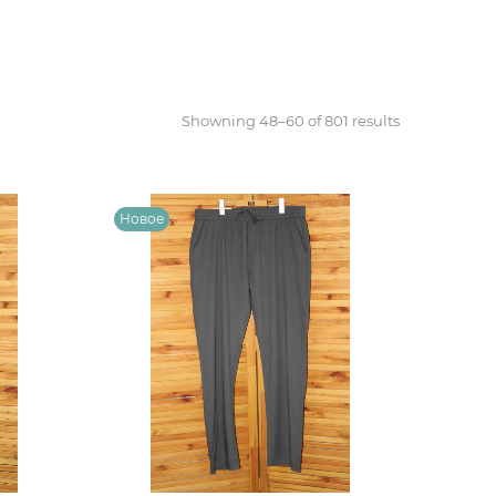
Showning 48–60 of 801 results