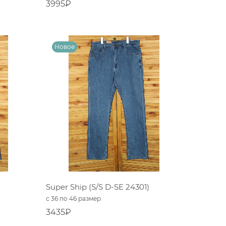
3995₽
Super Ship (S/S D-SE 24301)
с 36 по 46 размер
3435₽