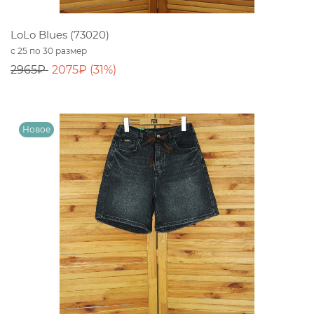
LoLo Blues (73020)
с 25 по 30 размер
2965₽
2075₽ (31%)