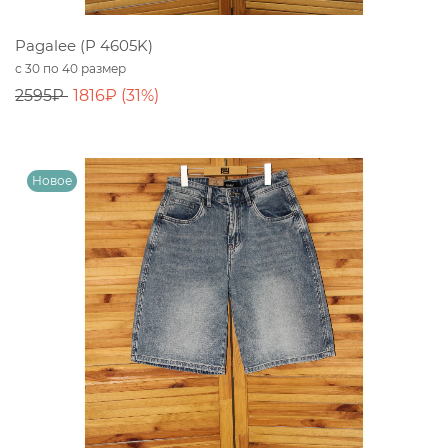
Pagalee (P 4605K)
с 30 по 40 размер
2595₽
1816₽ (31%)