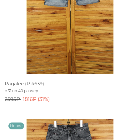
Pagalee (P 4639)
с 31 по 40 размер
2595₽
1816₽ (31%)