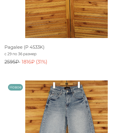
Pagalee (P 4533K)
с 29 по 36 размер
2595₽
1816₽ (31%)