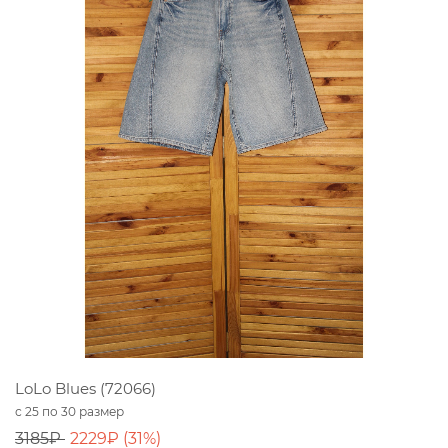
LoLo Blues (72066)
с 25 по 30 размер
3185₽
2229₽ (31%)