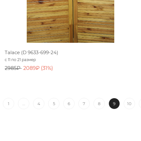
Talace (D 9633-699-24)
с 11 по 21 размер
2985₽
2089₽ (31%)
...
9
1
4
5
6
7
8
10