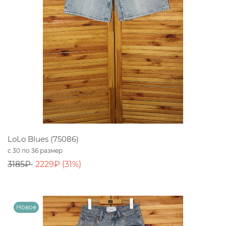
LoLo Blues (75086)
с 30 по 36 размер
3185₽
2229₽ (31%)