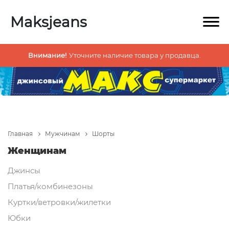
Maksjeans
Внимание!
Уточните наличие товара у продавца.
Главная
Мужчинам
Шорты
Женщинам
Джинсы
Платья/комбинезоны
Куртки/ветровки/жилетки
Юбки