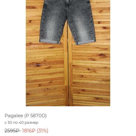
Pagalee (P 5870D)
с 30 по 40 размер
2595₽
1816₽ (31%)