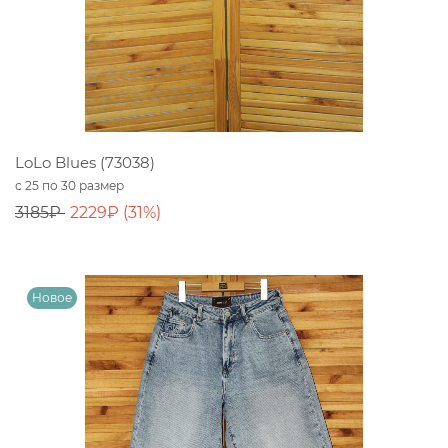
LoLo Blues (73038)
с 25 по 30 размер
3185₽
2229₽ (31%)