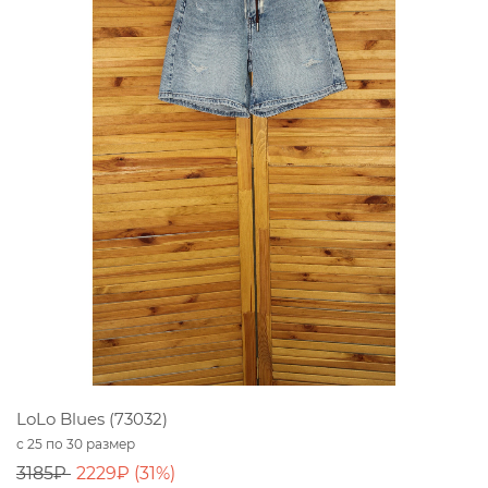
LoLo Blues (73032)
с 25 по 30 размер
3185₽
2229₽ (31%)