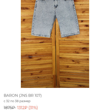
BARON (JNS BR 107)
с 32 по 38 размер
1875₽
1312₽ (31%)