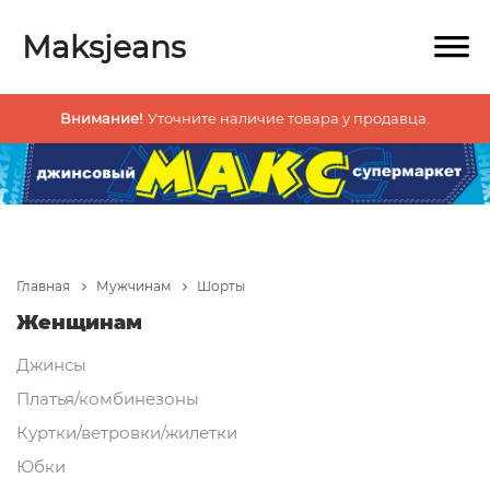
Maksjeans
Внимание!
Уточните наличие товара у продавца.
Главная
Мужчинам
Шорты
Женщинам
Джинсы
Платья/комбинезоны
Куртки/ветровки/жилетки
Юбки