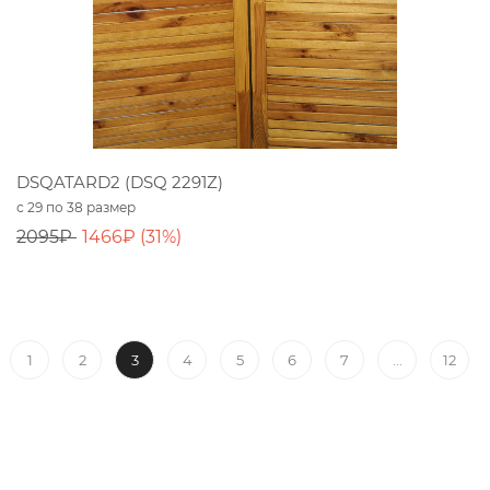
DSQATARD2 (DSQ 2291Z)
с 29 по 38 размер
2095₽
1466₽ (31%)
3
...
1
2
4
5
6
7
12