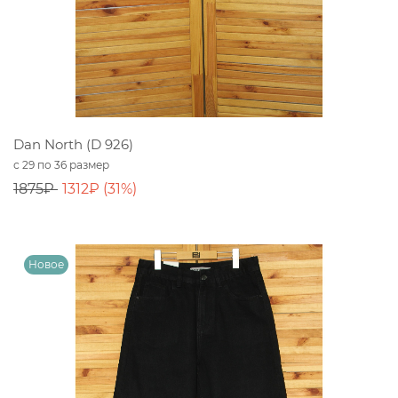
Dan North (D 926)
с 29 по 36 размер
1875₽
1312₽ (31%)