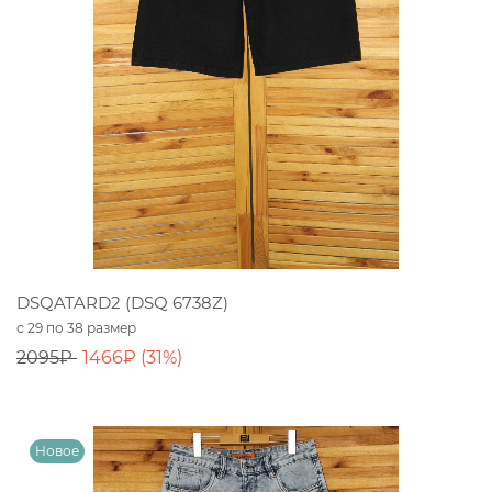
DSQATARD2 (DSQ 6738Z)
с 29 по 38 размер
2095₽
1466₽ (31%)