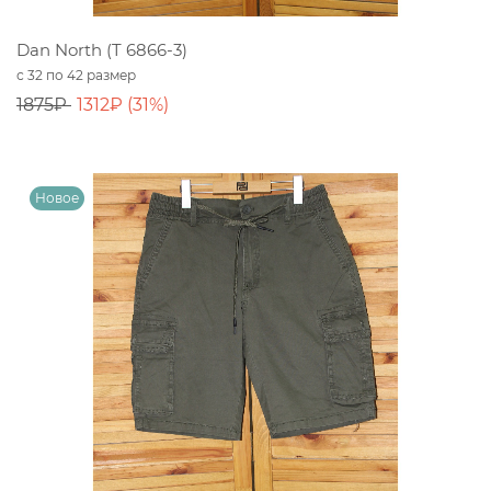
Dan North (T 6866-3)
с 32 по 42 размер
1875₽
1312₽ (31%)