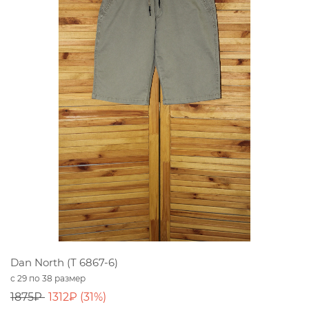
Dan North (T 6867-6)
с 29 по 38 размер
1875₽
1312₽ (31%)