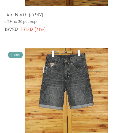
Dan North (D 917)
с 29 по 36 размер
1875₽
1312₽ (31%)