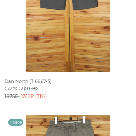
Dan North (T 6867-5)
с 29 по 38 размер
1875₽
1312₽ (31%)