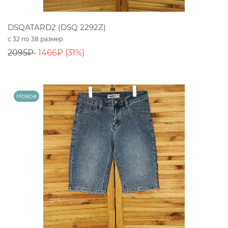
DSQATARD2 (DSQ 2292Z)
с 32 по 38 размер
2095₽
1466₽ (31%)