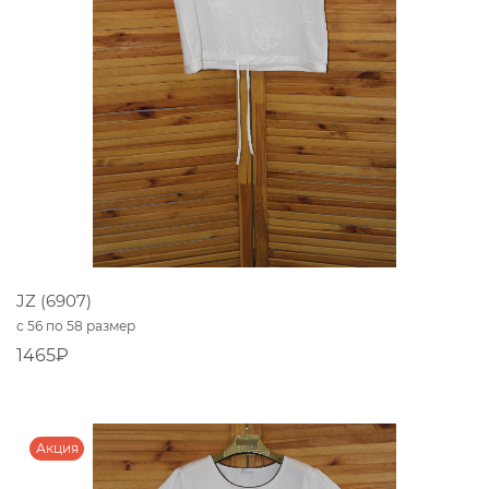
JZ (6907)
с 56 по 58 размер
1465₽