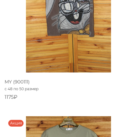
MY (900111)
с 48 по 50 размер
1175₽