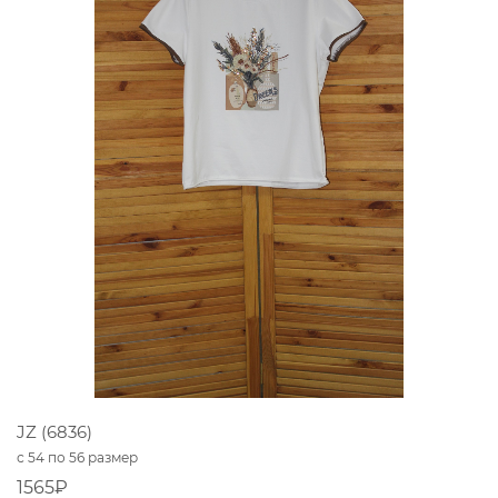
JZ (6836)
с 54 по 56 размер
1565₽