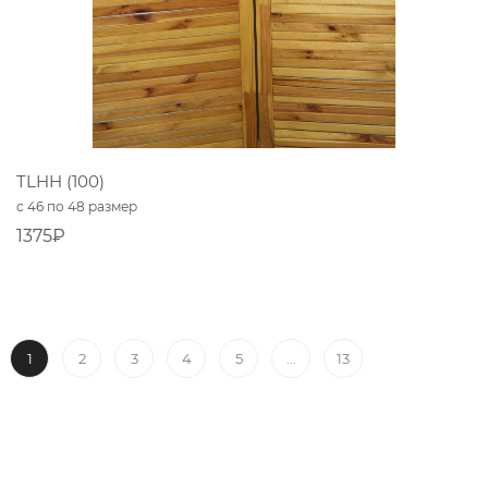
TLHH (100)
с 46 по 48 размер
1375₽
1
...
2
3
4
5
13