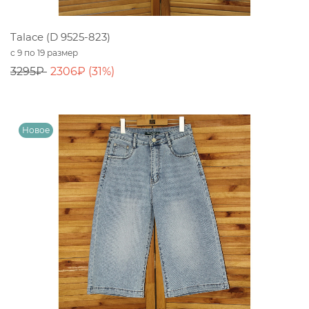
Talace (D 9525-823)
с 9 по 19 размер
3295₽
2306₽ (31%)