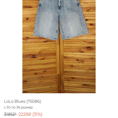
LoLo Blues (75086)
с 30 по 36 размер
3185₽
2229₽ (31%)