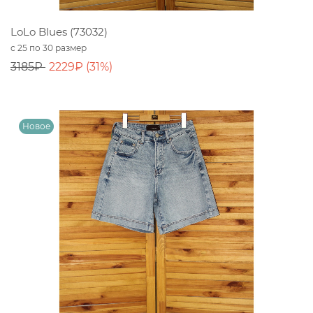
LoLo Blues (73032)
с 25 по 30 размер
3185₽
2229₽ (31%)