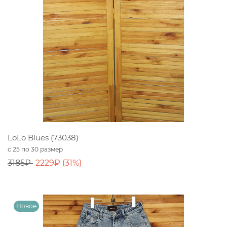
LoLo Blues (73038)
с 25 по 30 размер
3185₽
2229₽ (31%)