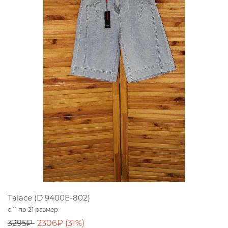
Talace (D 9400E-802)
с 11 по 21 размер
3295₽
2306₽ (31%)