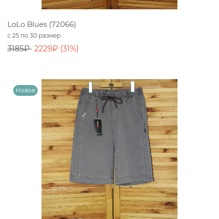
LoLo Blues (72066)
с 25 по 30 размер
3185₽
2229₽ (31%)