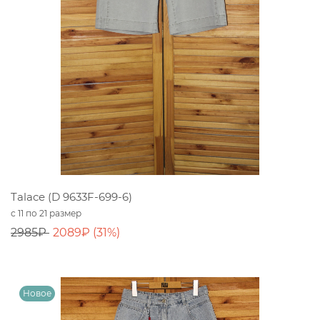
Talace (D 9633F-699-6)
с 11 по 21 размер
2985₽
2089₽ (31%)