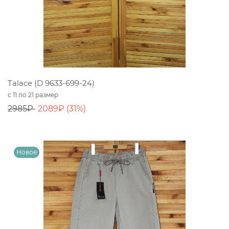
Talace (D 9633-699-24)
с 11 по 21 размер
2985₽
2089₽ (31%)