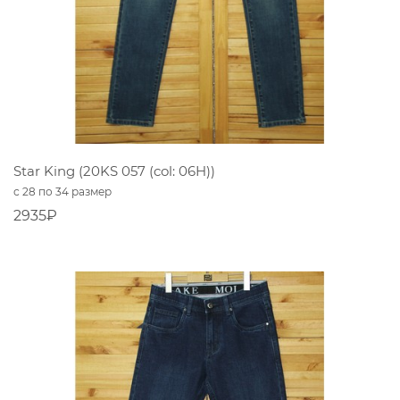
Star King (20KS 057 (col: 06H))
с 28 по 34 размер
2935₽