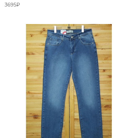
3695₽