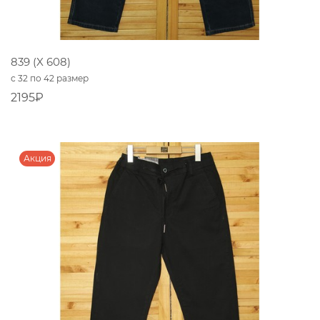
839 (X 608)
с 32 по 42 размер
2195₽