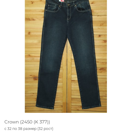
Crown (2450 (K 377))
с 32 по 38 размер (32 рост)