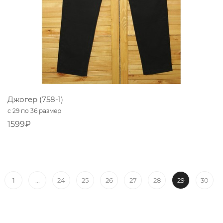
Джогер (758-1)
с 29 по 36 размер
1599₽
...
29
1
24
25
26
27
28
30