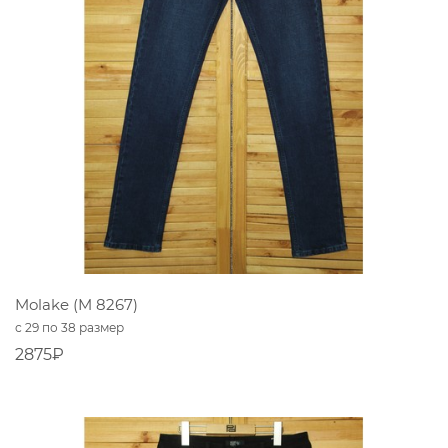
Molake (M 8267)
с 29 по 38 размер
2875₽