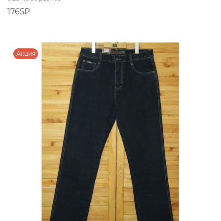
1765₽