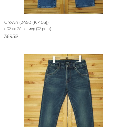
Crown (2450 (K 403))
с 32 по 38 размер (32 рост)
3695₽