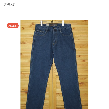
2795₽