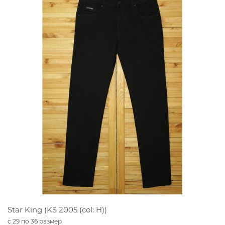
Star King (KS 2005 (col: H))
с 29 по 36 размер