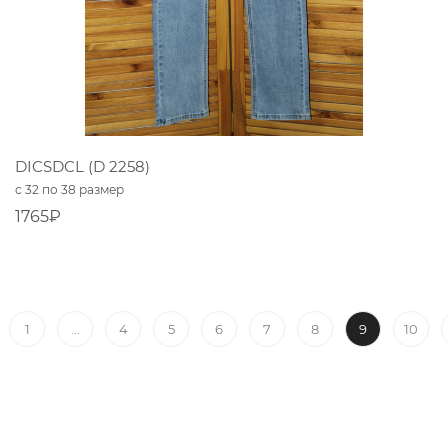
DICSDCL (D 2258)
с 32 по 38 размер
1765₽
...
9
1
4
5
6
7
8
10