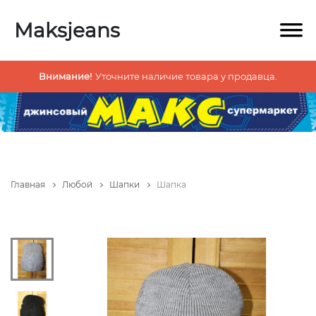
Maksjeans
Внимание!
Уточните наличие товара у продавца.
Главная
Любой
Шапки
Шапка