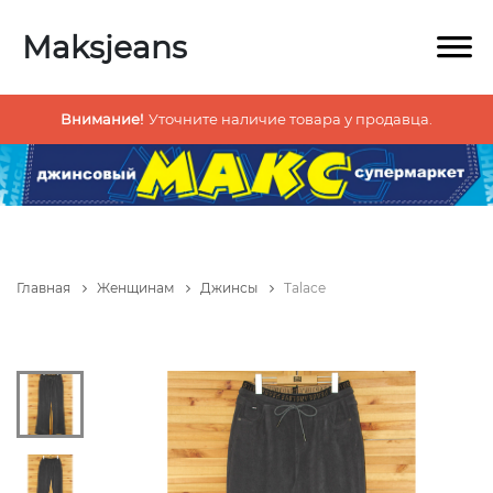
Maksjeans
Внимание!
Уточните наличие товара у продавца.
Главная
Женщинам
Джинсы
Talace