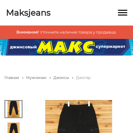
Maksjeans
Внимание!
Уточните наличие товара у продавца.
Главная
Мужчинам
Джинсы
Джогер