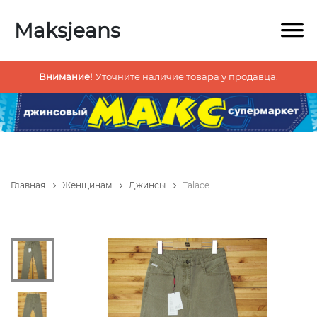
Maksjeans
Внимание!
Уточните наличие товара у продавца.
Главная
Женщинам
Джинсы
Talace