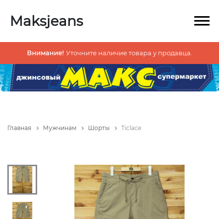
Maksjeans
Внимание!
Уточните наличие товара у продавца.
Главная
Мужчинам
Шорты
Ticlace