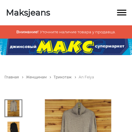
Maksjeans
Внимание!
Уточните наличие товара у продавца.
Главная
Женщинам
Трикотаж
An Feiya