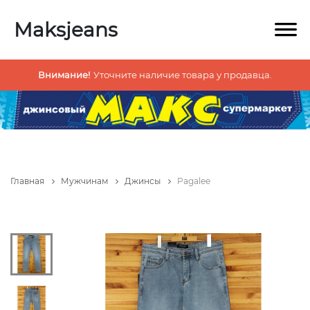
Maksjeans
Внимание!
Уточните наличие товара у продавца.
Главная
Мужчинам
Джинсы
Pagalee