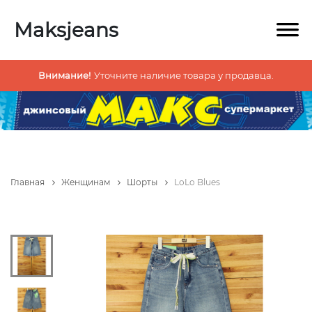
Maksjeans
Внимание!
Уточните наличие товара у продавца.
Главная
Женщинам
Шорты
LoLo Blues