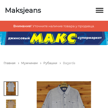
Maksjeans
Внимание!
Уточните наличие товара у продавца.
Главная
Мужчинам
Рубашки
Bagarda