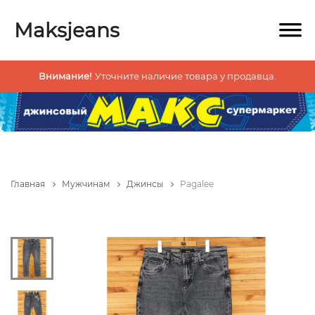
Maksjeans
Внимание!
Уточните наличие товара у продавца.
Главная
Мужчинам
Джинсы
Pagalee