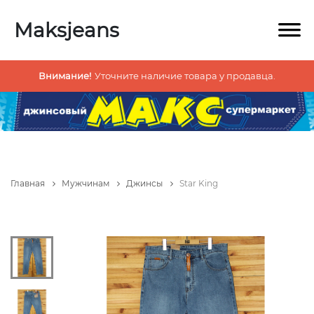
Maksjeans
Внимание!
Уточните наличие товара у продавца.
Главная
Мужчинам
Джинсы
Star King