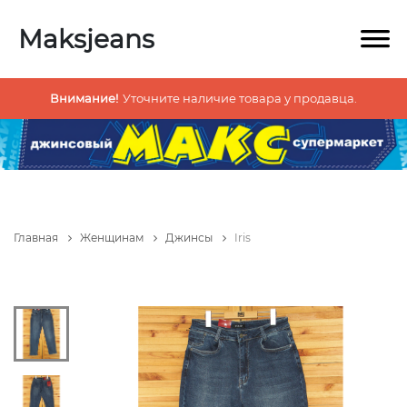
Maksjeans
Внимание!
Уточните наличие товара у продавца.
Главная
Женщинам
Джинсы
Iris