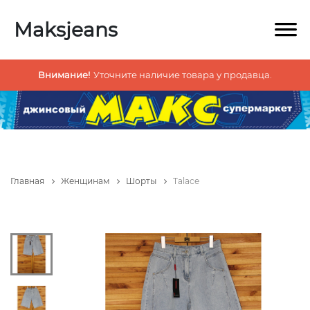
Maksjeans
Внимание!
Уточните наличие товара у продавца.
Главная
Женщинам
Шорты
Talace