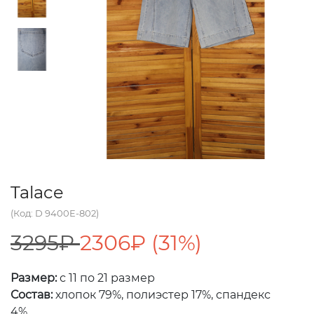
Talace
(Код: D 9400E-802)
3295₽
2306₽ (31%)
Размер:
с 11 по 21 размер
Состав:
хлопок 79%, полиэстер 17%, спандекс
4%